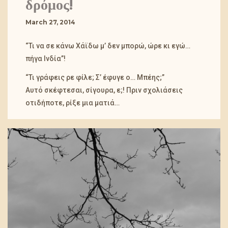
March 27, 2014
“Τι να σε κάνω Χάϊδω μ’ δεν μπορώ, ώρε κι εγώ…
πήγα Ινδία”!
“Τι γράφεις ρε φίλε; Σ’ έφυγε ο… Μπέης;”
Αυτό σκέφτεσαι, σίγουρα, ε;! Πριν σχολιάσεις
οτιδήποτε, ρίξε μια ματιά…