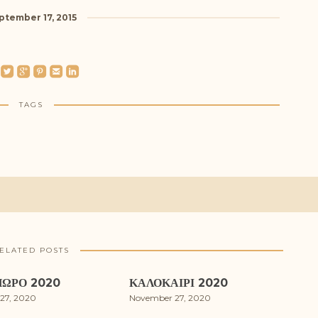
ptember 17, 2015
roundedtwitterbird
roundedgoogleplus
roundedpinterest
roundedemail
roundedlinkedin
TAGS
ELATED POSTS
ΩΡΟ 2020
ΚΑΛΟΚΑΊΡΙ 2020
27, 2020
November 27, 2020