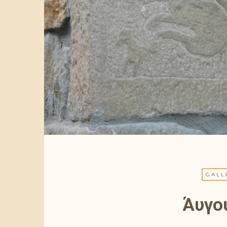
GALL
Άυγο