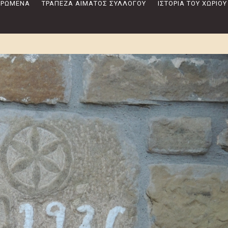
 ΔΡΏΜΕΝΑ
ΤΡΆΠΕΖΑ ΑΊΜΑΤΟΣ ΣΥΛΛΌΓΟΥ
ΙΣΤΟΡΊΑ ΤΟΥ ΧΩΡΙΟΎ