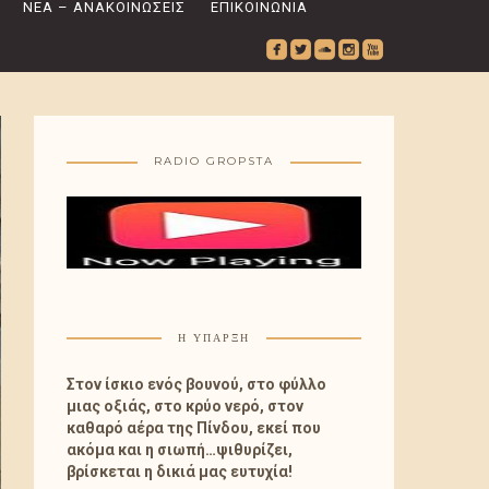
ΝΈΑ – ΑΝΑΚΟΙΝΏΣΕΙΣ
ΕΠΙΚΟΙΝΩΝΊΑ
roundedfacebook
roundedtwitterbird
roundedsoundcloud
roundedinstagram
roundedyoutube
RADIO GROPSTA
Η ΎΠΑΡΞΗ
Στον ίσκιο ενός βουνού, στο φύλλο
μιας οξιάς, στο κρύο νερό, στον
καθαρό αέρα της Πίνδου, εκεί που
ακόμα και η σιωπή…ψιθυρίζει,
βρίσκεται η δικιά μας ευτυχία!