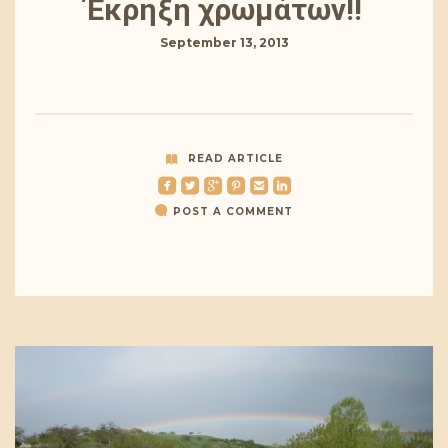
Έκρηξη χρωμάτων!!
September 13, 2013
READ ARTICLE
roundedfacebook
roundedtwitterbird
roundedgoogleplus
roundedpinterest
roundedemail
roundedlinkedin
POST A COMMENT