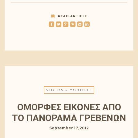
READ ARTICLE
roundedfacebook
roundedtwitterbird
roundedgoogleplus
roundedpinterest
roundedemail
roundedlinkedin
VIDEOS – YOUTUBE
ΟΜΟΡΦΕΣ ΕΙΚΟΝΕΣ ΑΠΟ
ΤΟ ΠΑΝΟΡΑΜΑ ΓΡΕΒΕΝΩΝ
September 17, 2012