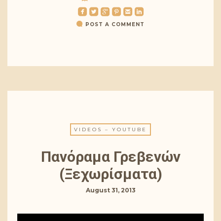
roundedfacebook
roundedtwitterbird
roundedgoogleplus
roundedpinterest
roundedemail
roundedlinkedin
POST A COMMENT
VIDEOS – YOUTUBE
Πανόραμα Γρεβενών
(Ξεχωρίσματα)
August 31, 2013