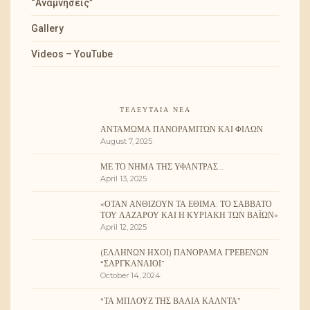
“Αναμνήσεις”
Gallery
Videos – YouTube
ΤΕΛΕΥΤΑΊΑ ΝΈΑ
ΑΝΤΆΜΩΜΑ ΠΑΝΟΡΑΜΙΤΏΝ ΚΑΙ ΦΊΛΩΝ
August 7, 2025
ΜΕ ΤΟ ΝΉΜΑ ΤΗΣ ΥΦΆΝΤΡΑΣ…
April 13, 2025
«ΌΤΑΝ ΑΝΘΊΖΟΥΝ ΤΑ ΈΘΙΜΑ: ΤΟ ΣΆΒΒΑΤΟ
ΤΟΥ ΛΑΖΆΡΟΥ ΚΑΙ Η ΚΥΡΙΑΚΉ ΤΩΝ ΒΑΪ́ΩΝ»
April 12, 2025
(ΕΛΛΉΝΩΝ ΉΧΟΙ) ΠΑΝΌΡΑΜΑ ΓΡΕΒΕΝΏΝ
“ΣΑΡΓΚΑΝΑΊΟΙ”
October 14, 2024
“ΤΑ ΜΠΛΟΥΖ ΤΗΣ ΒΆΛΙΑ ΚΆΛΝΤΑ”