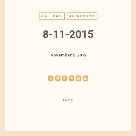
GALLERY
ΦΘΙΝΌΠΩΡΟ
8-11-2015
November 9, 2015
roundedfacebook
roundedtwitterbird
roundedgoogleplus
roundedpinterest
roundedemail
roundedlinkedin
TAGS