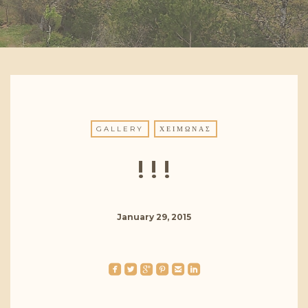
GALLERY
ΧΕΙΜΏΝΑΣ
! ! !
January 29, 2015
roundedfacebook
roundedtwitterbird
roundedgoogleplus
roundedpinterest
roundedemail
roundedlinkedin