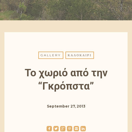
GALLERY
ΚΑΛΟΚΑΊΡΙ
Το χωριό από την
“Γκρόπστα”
September 27, 2013
roundedfacebook
roundedtwitterbird
roundedgoogleplus
roundedpinterest
roundedemail
roundedlinkedin