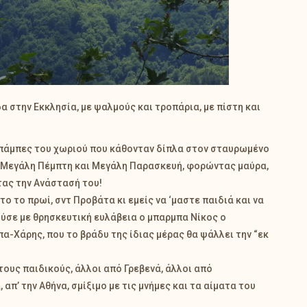
 στην Εκκλησία, με ψαλμούς και τροπάρια, με πίστη και
 μπάμπες του χωριού που κάθονταν δίπλα στον σταυρωμένο
, Μεγάλη Πέμπτη και Μεγάλη Παρασκευή, φορώντας μαύρα,
τας την Ανάστασή του!
 το πρωί, σντ Προβάτα κι εμείς να ‘μαστε παιδιά και να
ύσε με θρησκευτική ευλάβεια ο μπαρμπα Νίκος ο
πα-Χάρης, που το βράδυ της ίδιας μέρας θα ψάλλει την “εκ
τους παιδικούς, άλλοι από Γρεβενά, άλλοι από
απ’ την Αθήνα, σμίξιμο με τις μνήμες και τα αίματα του