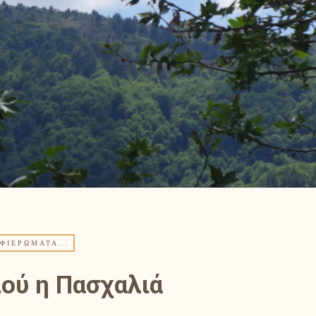
ΦΙΕΡΏΜΑΤΑ...
ού η Πασχαλιά