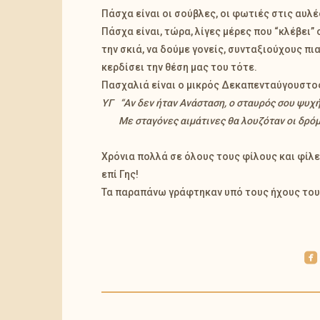
Πάσχα είναι οι σούβλες, οι φωτιές στις αυλέ
Πάσχα είναι, τώρα, λίγες μέρες που “κλέβει”
την σκιά, να δούμε γονείς, συνταξιούχους πι
κερδίσει την θέση μας του τότε.
Πασχαλιά είναι ο μικρός Δεκαπενταύγουστος 
ΥΓ “Αν δεν ήταν Ανάσταση, ο σταυρός σου ψυχή 
Με σταγόνες αιμάτινες θα λουζόταν οι δρόμοι 
Χρόνια πολλά σε όλους τους φίλους και φίλε
επί Γης!
Τα παραπάνω γράφτηκαν υπό τους ήχους το
roundedfacebook