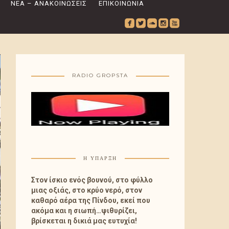
ΝΈΑ – ΑΝΑΚΟΙΝΏΣΕΙΣ
ΕΠΙΚΟΙΝΩΝΊΑ
roundedfacebook
roundedtwitterbird
roundedsoundcloud
roundedinstagram
roundedyoutube
RADIO GROPSTA
Η ΎΠΑΡΞΗ
Στον ίσκιο ενός βουνού, στο φύλλο
μιας οξιάς, στο κρύο νερό, στον
καθαρό αέρα της Πίνδου, εκεί που
ακόμα και η σιωπή…ψιθυρίζει,
βρίσκεται η δικιά μας ευτυχία!