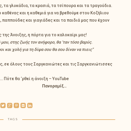
ς, τα γλυκάδια, τα κρασιά, τα τσίπουρα και τα τραγούδια.
 ο καθένας και η καθεμιά για να βρεθούμε στου Κοζήλιου
α, παππούδες και γιαγιάδες και τα παιδιά μας που έχουν
της Άνοιξης, η πόρτα για το καλοκαίρι μας!
μου, στης ζωής τον ανήφορο, θα ‘ταν τόσο βαρύς.
και χολή για τη δίψα σου θα σου δίναν να πιεις”
ς, σε όλους τους Σαργκανιώτες και τις Σαργκανιώτισσες
υ…
Πότε θα ‘ρθεί η άνοιξη – YouTube
Πανοραμίξ…
roundedtwitterbird
roundedgoogleplus
roundedpinterest
roundedemail
roundedlinkedin
TAGS