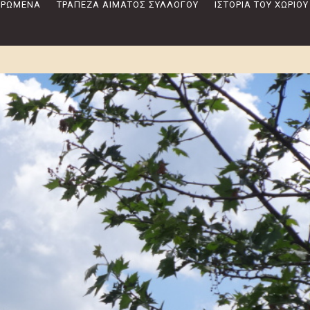
 ΔΡΏΜΕΝΑ
ΤΡΆΠΕΖΑ ΑΊΜΑΤΟΣ ΣΥΛΛΌΓΟΥ
ΙΣΤΟΡΊΑ ΤΟΥ ΧΩΡΙΟΎ