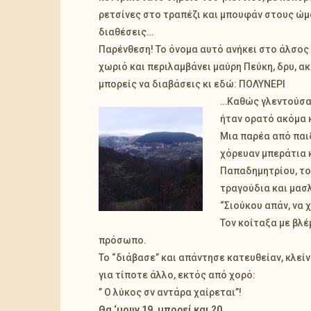
ρετσίνες στο τραπέζι και μπουφάν στους ώμο
διαθέσεις…
Παρένθεση! Το όνομα αυτό ανήκει στο άλσος 
χωριό και περιλαμβάνει μαύρη Πεύκη, δρυ, ακ
μπορείς να διαβάσεις κι εδώ:
ΠΟΛΥΝΕΡΙ
…Καθώς γλεντούσαμ
ήταν ορατό ακόμα κ
Μια παρέα από παιδ
χόρευαν μπεράτια 
Παπαδημητρίου, το
τραγούδια και μασλ
“Σιούκου απάν, να χ
Τον κοίταξα με βλέ
πρόσωπο.
Το “διάβασε” και απάντησε κατευθείαν, κλείν
για τίποτε άλλο, εκτός από χορό:
” Ο λύκος σν αντάρα χαίρεται”!
Θα ‘μουν 19, μπορεί και 20…