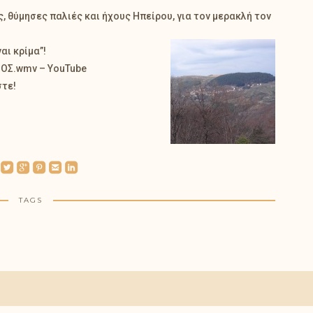
, θύμησες παλιές και ήχους Ηπείρου, για τον μερακλή τον
αι κρίμα”!
ΟΣ.wmv – YouTube
στε!
roundedtwitterbird
roundedgoogleplus
roundedpinterest
roundedemail
roundedlinkedin
TAGS