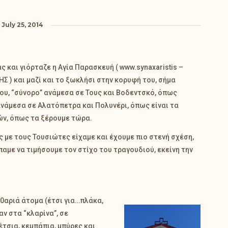
July 25, 2014
ς και γιόρταζε η Αγία Παρασκευή (
www.synaxaristis –
ΗΣ
) και μαζί και το ξωκλήσι στην κορυφή του, σήμα
ου, “σύνορο” ανάμεσα σε Τους και Βοδεντσκό, όπως
ανάμεσα σε Αλατόπετρα και Πολυνέρι, όπως είναι τα
ν, όπως τα ξέρουμε τώρα.
ς με τους Τουσιώτες είχαμε και έχουμε πιο στενή σχέση,
παμε να τιμήσουμε τον στίχο του τραγουδιού, εκείνη την
0αριά άτομα (έτσι για…πλάκα,
ν στα “κλαρίνα”, σε
έτσια, κεμπάπια, μπύρες και