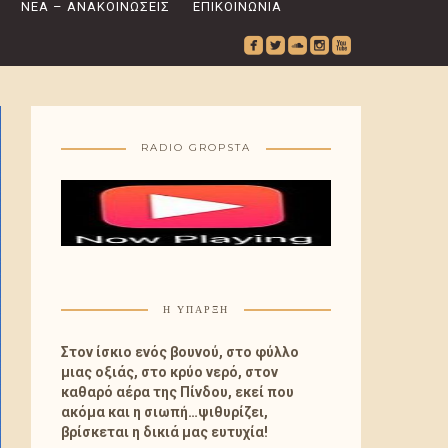
ΝΈΑ – ΑΝΑΚΟΙΝΏΣΕΙΣ
ΕΠΙΚΟΙΝΩΝΊΑ
roundedfacebook
roundedtwitterbird
roundedsoundcloud
roundedinstagram
roundedyoutube
RADIO GROPSTA
Η ΎΠΑΡΞΗ
Στον ίσκιο ενός βουνού, στο φύλλο
μιας οξιάς, στο κρύο νερό, στον
καθαρό αέρα της Πίνδου, εκεί που
ακόμα και η σιωπή…ψιθυρίζει,
βρίσκεται η δικιά μας ευτυχία!