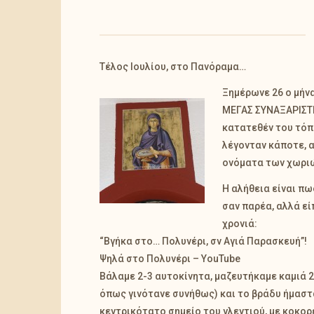
Τέλος Ιουλίου, στο Πανόραμα…
Ξημέρωνε 26 ο μήνα
ΜΕΓΑΣ ΣΥΝΑΞΑΡΙΣΤ
κατατεθέν του τόπ
λέγονταν κάποτε, 
ονόματα των χωριώ
Η αλήθεια είναι πω
σαν παρέα, αλλά εί
χρονιά:
“Βγήκα στο… Πολυνέρι, σν Αγιά Παρασκευή”!
Ψηλά στο Πολυνέρι – YouTube
Βάλαμε 2-3 αυτοκίνητα, μαζευτήκαμε καμιά 2
όπως γινότανε συνήθως) και το βράδυ ήμαστα
κεντρικότατο σημείο του γλεντιού, με κοκορ