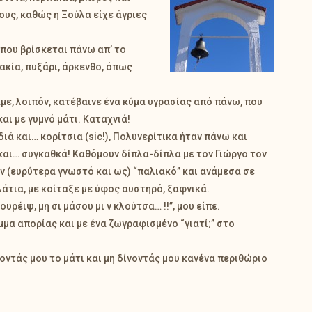
υς, καθώς η Ξούλα είχε άγριες
που βρίσκεται πάνω απ’ το
ακία, πυξάρι, άρκενθο, όπως
ε, λοιπόν, κατέβαινε ένα κύμα υγρασίας από πάνω, που
αι με γυμνό μάτι. Καταχνιά!
ιά και… κορίτσια (sic!), Πολυνερίτικα ήταν πάνω και
και… συγκαθκά! Καθόμουν δίπλα-δίπλα με τον Γιώργο τον
ν (ευρύτερα γνωστό και ως) “παλιακό” και ανάμεσα σε
άτια, με κοίταξε με ύφος αυστηρό, ξαφνικά.
ουρέιψ, μη σι μάσου μι ν κλούτσα… !!”, μου είπε.
μμα απορίας και με ένα ζωγραφισμένο “γιατί;” στο
οντάς μου το μάτι και μη δίνοντάς μου κανένα περιθώριο