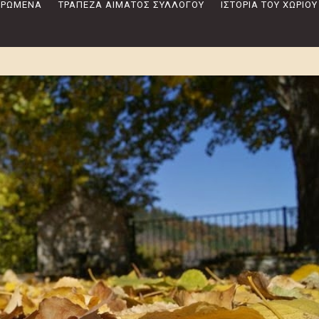
 ΔΡΏΜΕΝΑ
ΤΡΆΠΕΖΑ ΑΊΜΑΤΟΣ ΣΥΛΛΌΓΟΥ
ΙΣΤΟΡΊΑ ΤΟΥ ΧΩΡΙΟΎ