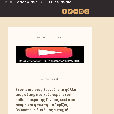
ΝΈΑ – ΑΝΑΚΟΙΝΏΣΕΙΣ
ΕΠΙΚΟΙΝΩΝΊΑ
roundedfacebook
roundedtwitterbird
roundedsoundcloud
roundedinstagram
roundedyoutube
RADIO GROPSTA
Η ΎΠΑΡΞΗ
Στον ίσκιο ενός βουνού, στο φύλλο
μιας οξιάς, στο κρύο νερό, στον
καθαρό αέρα της Πίνδου, εκεί που
ακόμα και η σιωπή…ψιθυρίζει,
βρίσκεται η δικιά μας ευτυχία!