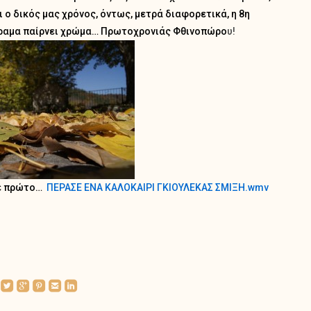
 ο δικός μας χρόνος, όντως, μετρά διαφορετικά, η 8η
νόραμα παίρνει χρώμα… Πρωτοχρονιάς Φθινοπώρο
υ!
ε πρώτο…
ΠΕΡΑΣΕ ΕΝΑ ΚΑΛΟΚΑΙΡΙ ΓΚΙΟΥΛΕΚΑΣ ΣΜΙΞΗ.wmv
roundedtwitterbird
roundedgoogleplus
roundedpinterest
roundedemail
roundedlinkedin