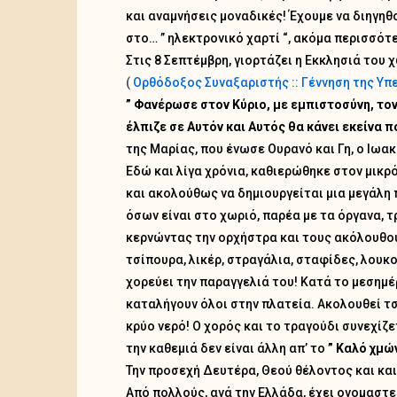
και αναμνήσεις μοναδικές! Έχουμε να διηγη
στο… ” ηλεκτρονικό χαρτί “, ακόμα περισσότερα
Στις 8 Σεπτέμβρη, γιορτάζει η Εκκλησιά του
(
Ορθόδοξος Συναξαριστής :: Γέννηση της Υ
” Φανέρωσε στον Κύριο, με εμπιστοσύνη, τον
έλπιζε σε Αυτόν και Αυτός θα κάνει εκείνα π
της Μαρίας, που ένωσε Ουρανό και Γη, ο Ιωακε
Εδώ και λίγα χρόνια, καθιερώθηκε στον μικρό
και ακολούθως να δημιουργείται μια μεγάλη 
όσων είναι στο χωριό, παρέα με τα όργανα, 
κερνώντας την ορχήστρα και τους ακόλουθου
τσίπουρα, λικέρ, στραγάλια, σταφίδες, λουκο
χορεύει την παραγγελιά του! Κατά το μεσημέ
καταλήγουν όλοι στην πλατεία. Ακολουθεί τσι
κρύο νερό! Ο χορός και το τραγούδι συνεχίζε
την καθεμιά δεν είναι άλλη απ’ το
” Καλό χμώνα
Την προσεχή Δευτέρα, Θεού θέλοντος και και
Από πολλούς, ανά την Ελλάδα, έχει ονομαστε