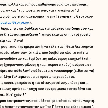
θούμε πολλά και να προσπαθήσουμε να αποτυπώσουμε,
, αν και ” τι μπορείς να πεις για τ’ ανείπωτα ” ;!
 χωριού που είναι αφιερωμένη στην Γέννηση της Θεοτόκου
περαγίας Θεοτόκου
).
 δρόμο, τις επιδιώξεις και τις ανάγκες της ζωής σου και
ου ζητάς και χρειάζεσαι “
, όπως έκαναν οι πιστοί γονείς
ίμ και η Άννα!
 μας τόπο, την ημέρα αυτή, να τελείται η Θεία Λειτουργία
παρέα, όλων των ηλικιών, που διαβαίνει όλα τα σπίτια
τραγουδώντας και θυμίζοντας παλιότερες εποχές! Εκεί,
ς (χωριανούς, φίλους ή και… περαστικούς!) ανάμεσα σε
ύμια και κάθε λογής εδέσματα, ο νοικοκύρης (είθισται να)
ρι, λίγο ζαλισμένοι μα με πρόσωπα χαρούμενα,
μπούσι, με κρέατα ή και πίτες, ρετσίνες, μπύρες και…
ται, ως αργά και η ευχή που συντροφεύει τον καθένα και
… Κι τ’ χρόν’ ! “
ρού επιτρέποντος, ετοιμάζεται μια τέτοιου τύπου γιορτή.
ί ο Δεκαπενταύγουστος ως ” το Πάσχα του καλοκαιριού “,