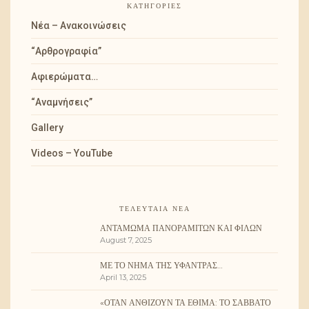
ΚΑΤΗΓΟΡΊΕΣ
Νέα – Ανακοινώσεις
“Αρθρογραφία”
Αφιερώματα…
“Αναμνήσεις”
Gallery
Videos – YouTube
ΤΕΛΕΥΤΑΊΑ ΝΈΑ
ΑΝΤΆΜΩΜΑ ΠΑΝΟΡΑΜΙΤΏΝ ΚΑΙ ΦΊΛΩΝ
August 7, 2025
ΜΕ ΤΟ ΝΉΜΑ ΤΗΣ ΥΦΆΝΤΡΑΣ…
April 13, 2025
«ΌΤΑΝ ΑΝΘΊΖΟΥΝ ΤΑ ΈΘΙΜΑ: ΤΟ ΣΆΒΒΑΤΟ