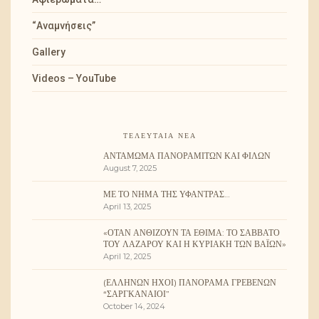
“Αναμνήσεις”
Gallery
Videos – YouTube
ΤΕΛΕΥΤΑΊΑ ΝΈΑ
ΑΝΤΆΜΩΜΑ ΠΑΝΟΡΑΜΙΤΏΝ ΚΑΙ ΦΊΛΩΝ
August 7, 2025
ΜΕ ΤΟ ΝΉΜΑ ΤΗΣ ΥΦΆΝΤΡΑΣ…
April 13, 2025
«ΌΤΑΝ ΑΝΘΊΖΟΥΝ ΤΑ ΈΘΙΜΑ: ΤΟ ΣΆΒΒΑΤΟ
ΤΟΥ ΛΑΖΆΡΟΥ ΚΑΙ Η ΚΥΡΙΑΚΉ ΤΩΝ ΒΑΪ́ΩΝ»
April 12, 2025
(ΕΛΛΉΝΩΝ ΉΧΟΙ) ΠΑΝΌΡΑΜΑ ΓΡΕΒΕΝΏΝ
“ΣΑΡΓΚΑΝΑΊΟΙ”
October 14, 2024