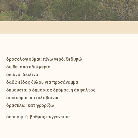
δροσολογιούμαι: πίνω νερό, ξεδιψώ
δώθε: από εδώ μεριά
δειλνό: δειλινό
δαδί: είδος ξύλου για προσάναμμα
δημουσιά: ο δημόσιος δρόμος, η άσφαλτος
δοκιούμαι: καταλαβαίνω
δρασκλώ: κατηφορίζω
δερποφτή: βαθμός συγγένειας…