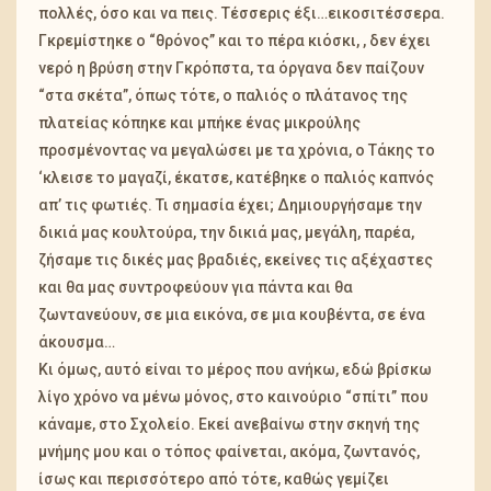
πολλές, όσο και να πεις. Τέσσερις έξι…εικοσιτέσσερα.
Γκρεμίστηκε ο “θρόνος” και το πέρα κιόσκι, , δεν έχει
νερό η βρύση στην Γκρόπστα, τα όργανα δεν παίζουν
“στα σκέτα”, όπως τότε, ο παλιός ο πλάτανος της
πλατείας κόπηκε και μπήκε ένας μικρούλης
προσμένοντας να μεγαλώσει με τα χρόνια, ο Τάκης το
‘κλεισε το μαγαζί, έκατσε, κατέβηκε ο παλιός καπνός
απ’ τις φωτιές. Τι σημασία έχει; Δημιουργήσαμε την
δικιά μας κουλτούρα, την δικιά μας, μεγάλη, παρέα,
ζήσαμε τις δικές μας βραδιές, εκείνες τις αξέχαστες
και θα μας συντροφεύουν για πάντα και θα
ζωντανεύουν, σε μια εικόνα, σε μια κουβέντα, σε ένα
άκουσμα…
Κι όμως, αυτό είναι το μέρος που ανήκω, εδώ βρίσκω
λίγο χρόνο να μένω μόνος, στο καινούριο “σπίτι” που
κάναμε, στο Σχολείο. Εκεί ανεβαίνω στην σκηνή της
μνήμης μου και ο τόπος φαίνεται, ακόμα, ζωντανός,
ίσως και περισσότερο από τότε, καθώς γεμίζει