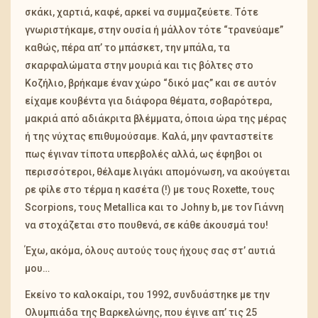
σκάκι, χαρτιά, καφέ, αρκεί να συμμαζεύετε. Τότε
γνωριστήκαμε, στην ουσία ή μάλλον τότε “τρανεύαμε”
καθώς, πέρα απ’ το μπάσκετ, την μπάλα, τα
σκαρφαλώματα στην μουριά και τις βόλτες στο
Κοζήλιο, βρήκαμε έναν χώρο “δικό μας” και σε αυτόν
είχαμε κουβέντα για διάφορα θέματα, σοβαρότερα,
μακριά από αδιάκριτα βλέμματα, όποια ώρα της μέρας
ή της νύχτας επιθυμούσαμε. Καλά, μην φανταστείτε
πως έγιναν τίποτα υπερβολές αλλά, ως έφηβοι οι
περισσότεροι, θέλαμε λιγάκι απομόνωση, να ακούγεται
ρε φίλε στο τέρμα η κασέτα (!) με τους Roxette, τους
Scorpions, τους Metallica και το Johny b, με τον Γιάννη
να στοχάζεται στο πουθενά, σε κάθε άκουσμά του!
Έχω, ακόμα, όλους αυτούς τους ήχους σας στ’ αυτιά
μου…
Εκείνο το καλοκαίρι, του 1992, συνδυάστηκε με την
Ολυμπιάδα της Βαρκελώνης, που έγινε απ’ τις 25