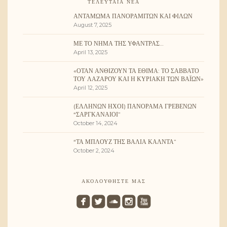
ΤΕΛΕΥΤΑΊΑ ΝΈΑ
ΑΝΤΆΜΩΜΑ ΠΑΝΟΡΑΜΙΤΏΝ ΚΑΙ ΦΊΛΩΝ
August 7, 2025
ΜΕ ΤΟ ΝΉΜΑ ΤΗΣ ΥΦΆΝΤΡΑΣ…
April 13, 2025
«ΌΤΑΝ ΑΝΘΊΖΟΥΝ ΤΑ ΈΘΙΜΑ: ΤΟ ΣΆΒΒΑΤΟ
ΤΟΥ ΛΑΖΆΡΟΥ ΚΑΙ Η ΚΥΡΙΑΚΉ ΤΩΝ ΒΑΪ́ΩΝ»
April 12, 2025
(ΕΛΛΉΝΩΝ ΉΧΟΙ) ΠΑΝΌΡΑΜΑ ΓΡΕΒΕΝΏΝ
“ΣΑΡΓΚΑΝΑΊΟΙ”
October 14, 2024
“ΤΑ ΜΠΛΟΥΖ ΤΗΣ ΒΆΛΙΑ ΚΆΛΝΤΑ”
October 2, 2024
ΑΚΟΛΟΥΘΉΣΤΕ ΜΑΣ
roundedfacebook
roundedtwitterbird
roundedsoundcloud
roundedinstagram
roundedyoutube