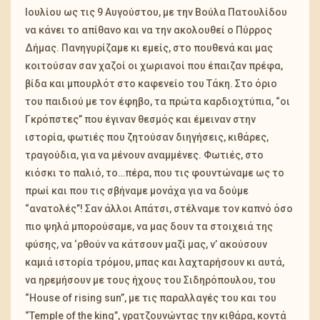
Ιουλίου ως τις 9 Αυγούστου, με την Βούλα Πατουλίδου
να κάνει το απίθανο και να την ακολουθεί ο Πύρρος
Δήμας. Πανηγυρίζαμε κι εμείς, στο πουθενά και μας
κοιτούσαν σαν χαζοί οι χωριανοί που έπαιζαν πρέφα,
βίδα και μπουρλότ στο καφενείο του Τάκη. Στο όριο
του παιδιού με τον έφηβο, τα πρώτα καρδιοχτύπια, “οι
Γκρόπστες” που έγιναν θεσμός και έμειναν στην
ιστορία, φωτιές που ζητούσαν διηγήσεις, κιθάρες,
τραγούδια, για να μένουν αναμμένες. Φωτιές, στο
κιόσκι το παλιό, το…πέρα, που τις φουντώναμε ως το
πρωί και που τις σβήναμε μονάχα για να δούμε
“ανατολές”! Σαν άλλοι Απάτσι, στέλναμε τον καπνό όσο
πιο ψηλά μπορούσαμε, να μας δουν τα στοιχειά της
φύσης, να ‘ρθούν να κάτσουν μαζί μας, ν’ ακούσουν
καμιά ιστορία τρόμου, μπας και λαχταρήσουν κι αυτά,
να ηρεμήσουν με τους ήχους του Σιδηρόπουλου, του
“House of rising sun”, με τις παραλλαγές του και του
“Temple of the king”, γρατζουνώντας την κιθάρα, κοντά