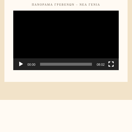
ΠΑΝΌΡΑΜΑ ΓΡΕΒΕΝΏΝ – ΝΈΑ ΓΕΝΙΆ
Video
Player
00:00
08:02