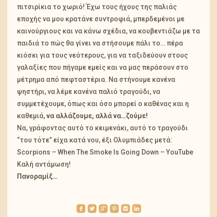
πιτσιρίκια το χωριό! Έχω τους ήχους της παλιάς
εποχής να μου κρατάνε συντροφιά, μπερδεμένοι με
καινούργιους και να κάνω σχέδια, να κουβεντιάζω με τα
παιδιά το πώς θα γίνει να στήσουμε πάλι το… πέρα
κιόσκι για τους νεότερους, για να ταξιδεύουν στους
γαλαξίες που πήγαμε εμείς και να μας περάσουν στο
μέτρημα από πεφταστέρια. Να στήνουμε κανένα
ψηστήρι, να λέμε κανένα παλιό τραγούδι, να
συμμετέχουμε, όπως και όσο μπορεί ο καθένας και η
καθεμιά,
να αλλάζουμε, αλλά να…ζούμε!
Να, γράφοντας αυτό το κειμενάκι, αυτό το τραγούδι
“του τότε” είχα κατά νου, έξι Ολυμπιάδες μετά:
Scorpions – When The Smoke Is Going Down – YouTube
Καλή αντάμωση!
Πανοραμίξ…
roundedfacebook
roundedtwitterbird
roundedgoogleplus
roundedpinterest
roundedemail
roundedlinkedin