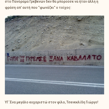
στο Πανόραμα Γρεβενών δεν θα μπορούσε να ήταν άλλη η
φράση απ’ αυτή που “φωνάζει” ο τοίχος:
ΥΓ:Ένα μεγάλο ευχαριστώ στον φίλο, Τσενεκλίδη Γιώργο!