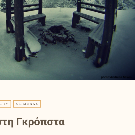
ERY
ΧΕΙΜΏΝΑΣ
στη Γκρόπστα