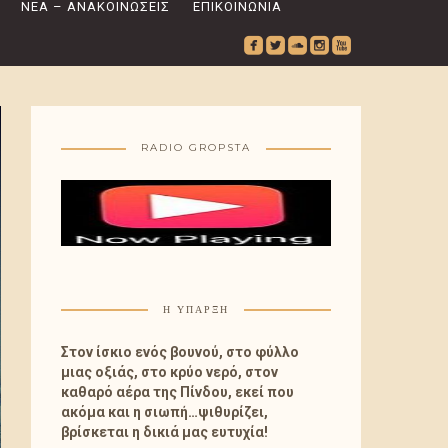
ΝΈΑ – ΑΝΑΚΟΙΝΏΣΕΙΣ
ΕΠΙΚΟΙΝΩΝΊΑ
roundedfacebook
roundedtwitterbird
roundedsoundcloud
roundedinstagram
roundedyoutube
RADIO GROPSTA
Η ΎΠΑΡΞΗ
Στον ίσκιο ενός βουνού, στο φύλλο
μιας οξιάς, στο κρύο νερό, στον
καθαρό αέρα της Πίνδου, εκεί που
ακόμα και η σιωπή…ψιθυρίζει,
βρίσκεται η δικιά μας ευτυχία!