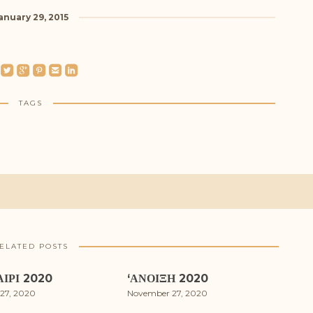
anuary 29, 2015
roundedtwitterbird
roundedgoogleplus
roundedpinterest
roundedemail
roundedlinkedin
TAGS
ELATED POSTS
ΊΡΙ 2020
‘ΑΝΟΙΞΗ 2020
27, 2020
November 27, 2020