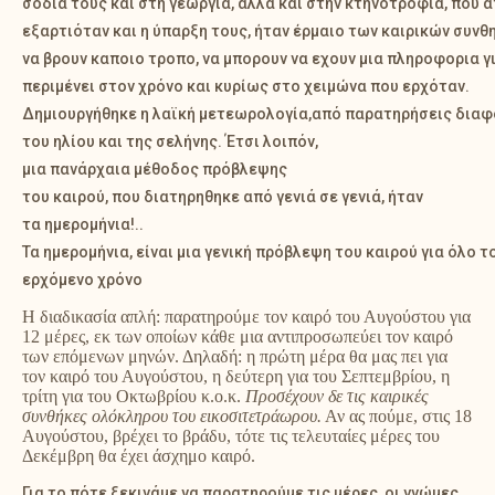
σοδιά τους και στη γεωργια, αλλα και στην κτηνοτροφία, που 
εξαρτιόταν και η ύπαρξη τους, ήταν έρμαιο των καιρικών συνθ
να βρουν καποιο τροπο, να μπορουν να εχουν μια πληροφορια γι
περιμένει στον χρόνο και κυρίως στο χειμώνα που ερχόταν.
Δημιουργήθηκε η λαϊκή μετεωρολογία,από παρατηρήσεις δια
του ηλίου και της σελήνης. Έτσι λοιπόν,
μια πανάρχαια μέθοδος πρόβλεψης
του καιρού, που διατηρηθηκε από γενιά σε γενιά, ήταν
τα ημερομήνια!..
Τα ημερομήνια, είναι μια γενική πρόβλεψη του καιρού για όλο τ
ερχόμενο χρόνο
Η διαδικασία απλή: παρατηρούμε τον καιρό του Αυγούστου για
12 μέρες, εκ των οποίων κάθε μια αντιπροσωπεύει τον καιρό
των επόμενων μηνών. Δηλαδή: η πρώτη μέρα θα μας πει για
τον καιρό του Αυγούστου, η δεύτερη για του Σεπτεμβρίου, η
τρίτη για του Οκτωβρίου κ.ο.κ.
Προσέχουν δε τις καιρικές
συνθήκες ολόκληρου του εικοσιτετράωρου.
Αν ας πούμε, στις 18
Αυγούστου, βρέχει το βράδυ, τότε τις τελευταίες μέρες του
Δεκέμβρη θα έχει άσχημο καιρό.
Για το πότε ξεκινάμε να παρατηρούμε τις μέρες, οι γνώμες