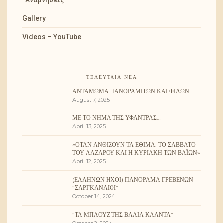
“Αναμνήσεις”
Gallery
Videos – YouTube
ΤΕΛΕΥΤΑΊΑ ΝΈΑ
ΑΝΤΆΜΩΜΑ ΠΑΝΟΡΑΜΙΤΏΝ ΚΑΙ ΦΊΛΩΝ
August 7, 2025
ΜΕ ΤΟ ΝΉΜΑ ΤΗΣ ΥΦΆΝΤΡΑΣ…
April 13, 2025
«ΌΤΑΝ ΑΝΘΊΖΟΥΝ ΤΑ ΈΘΙΜΑ: ΤΟ ΣΆΒΒΑΤΟ
ΤΟΥ ΛΑΖΆΡΟΥ ΚΑΙ Η ΚΥΡΙΑΚΉ ΤΩΝ ΒΑΪ́ΩΝ»
April 12, 2025
(ΕΛΛΉΝΩΝ ΉΧΟΙ) ΠΑΝΌΡΑΜΑ ΓΡΕΒΕΝΏΝ
“ΣΑΡΓΚΑΝΑΊΟΙ”
October 14, 2024
“ΤΑ ΜΠΛΟΥΖ ΤΗΣ ΒΆΛΙΑ ΚΆΛΝΤΑ”