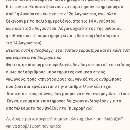
διίστανται. Κάποιοι ξεκινούν να παρατηρούν τα ημερομήνια
από 1η Αυγούστου έως και την 12η Αυγούστου, ενώ άλλοι
ξεκινούν με το παλιό ημερολόγιο, από τις 14 Αυγούστου
έως και τις 25 Αυγούστου. Λόγω αρχαιότητας της μεθόδου,
η πιθανή σωστή παρατήρηση είναι η δεύτερη (δηλαδή από
τις 14 Αυγούστου).
Βεβαια, αυτή η προβλεψη, εχει τοπικο χαρακτηρα και σε κάθε τοπ
φαινόμενα είναι διαφορετικά.
Φυσικά, η επίσημη μετεωρολογία, δεν δεχετε αυτού του ειδους
όμως πολυάριθμους υποστηρικτές ανάμεσα στους
γεωργούς, τους κτηνοτρόφους και γενικά τους ανθρώπους
που ζουν και εργάζονται στην ύπαιθρο. Όταν κάτι έχει
διάρκεια στους αιώνες, δεν μπορεί να είναι ένα μεγάλο… τίποτ
Συχνά, ακόμη και επιστήμονες δείχνουν ενδιαφέρον για τα
αποτελέσματα που βγάζουν τα “ημερομήνια”
Ας δούμε μια καταγραφή σημαντικών σημείων που “διάβαζαν”
για να προβλέψουν τον καιρό: