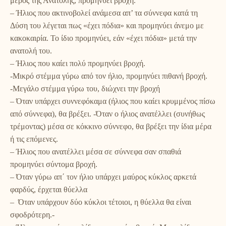
μέρος της Ανατολής, προμηνύει βροχή.
– Ήλιος που ακτινοβολεί ανάμεσα απ’ τα σύννεφα κατά τη
Δύση του λέγεται πως «έχει πόδια» και προμηνύει άνεμο με
κακοκαιρία. Το ίδιο προμηνύει, εάν «έχει πόδια» μετά την
ανατολή του.
– Ήλιος που καίει πολύ προμηνύει βροχή.
-Μικρό στέμμα γύρω από τον ήλιο, προμηνύει πιθανή βροχή.
-Μεγάλο στέμμα γύρω του, διώχνει την βροχή
– Όταν υπάρχει συννεφόκαμα (ήλιος που καίει κρυμμένος πίσω
από σύννεφα), θα βρέξει. -Όταν ο ήλιος ανατέλλει (συνήθως
τρέμοντας) μέσα σε κόκκινο σύννεφο, θα βρέξει την ίδια μέρα
ή τις επόμενες.
– Ήλιος που ανατέλλει μέσα σε σύννεφα σαν σπαθιά
προμηνύει σύντομα βροχή.
– Όταν γύρω απ΄ τον ήλιο υπάρχει μαύρος κύκλος αρκετά
φαρδύς, έρχεται θύελλα
– Όταν υπάρχουν δύο κύκλοι τέτοιοι, η θύελλα θα είναι
σφοδρότερη.-