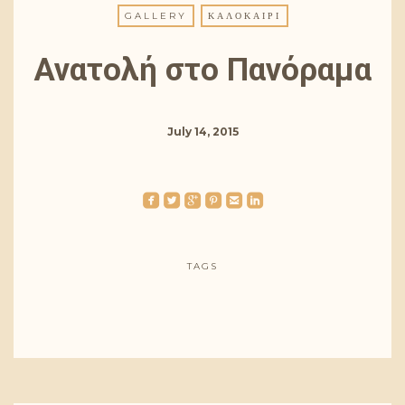
GALLERY
ΚΑΛΟΚΑΊΡΙ
Ανατολή στο Πανόραμα
July 14, 2015
roundedfacebook
roundedtwitterbird
roundedgoogleplus
roundedpinterest
roundedemail
roundedlinkedin
TAGS